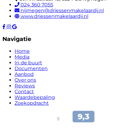
024 360 7055
nijmegen@driessenmakelaardij.nl
www.driessenmakelaardij.nl
Navigatie
Home
Media
In de buurt
Documenten
Aanbod
Over ons
Reviews
Contact
Waardebepaling
Zoekopdracht